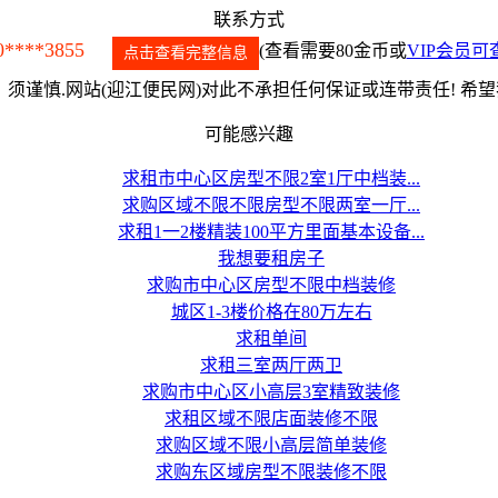
联系方式
0****3855
(查看需要80金币或
VIP会员可
点击查看完整信息
须谨慎.网站(迎江便民网)对此不承担任何保证或连带责任! 希
可能感兴趣
求租市中心区房型不限2室1厅中档装...
求购区域不限不限房型不限两室一厅...
求租1一2楼精装100平方里面基本设备...
我想要租房子
求购市中心区房型不限中档装修
城区1-3楼价格在80万左右
求租单间
求租三室两厅两卫
求购市中心区小高层3室精致装修
求租区域不限店面装修不限
求购区域不限小高层简单装修
求购东区域房型不限装修不限